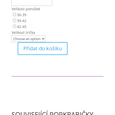
Velikost ponožek
36-39
39-42
42-45
Velikost trička
Přidat do košíku
Tim
Burton
speciál
množství
SOUVISEJÍCÍ POPKRABIČKY