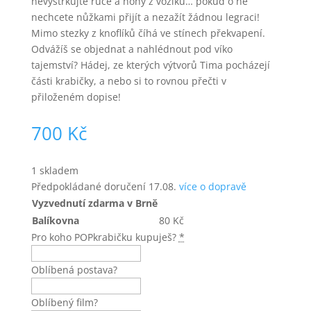
nevystrkujte ruce a nohy z vozíku… pokud o ně
nechcete nůžkami přijít a nezažít žádnou legraci!
Mimo stezky z knoflíků číhá ve stínech překvapení.
Odvážíš se objednat a nahlédnout pod víko
tajemství? Hádej, ze kterých výtvorů Tima pocházejí
části krabičky, a nebo si to rovnou přečti v
přiloženém dopise!
700
Kč
1 skladem
Předpokládané doručení
17.08.
více o dopravě
Vyzvednutí zdarma v Brně
Balíkovna
80
Kč
Pro koho POPkrabičku kupuješ?
*
Oblíbená postava?
Oblíbený film?