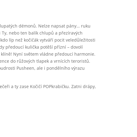
chlupatých démonů. Nelze napsat pány… ruku
 Ty, nebo ten balík chlupů a přezíravých
o líp než kočičák vytváří pocit veledůležitosti
dy předoucí kulička potěší přízní – dovolí
a klíně! Nyní světem vládne předoucí harmonie.
nce do růžových tlapek a vrnících teroristů.
udrosti Pusheen, ale i pondělního výrazu
ečeři a ty zase Kočičí POPkrabičku. Zatni drápy,