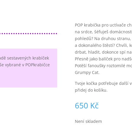
POP krabička pro uctívače 
na srdce, šéfuješ domácnosti
pohledů? Na druhou stranu, kd
a dokonalého štěstí? Chvíli, k
drbat, hladit, dokonce spí n
adě sestavených krabíček
Přesně jako balíček pro nadše
še vybrané v POPkrabičce
Potěší fanoušky roztomilé mo
Grumpy Cat.
Tvoje kočka potřebuje další v
přidej do košíku.
650
Kč
Není skladem