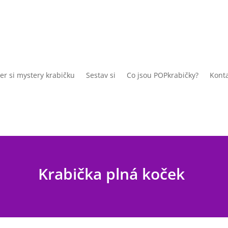
er si mystery krabičku
Sestav si
Co jsou POPkrabičky?
Konta
Krabička plná koček