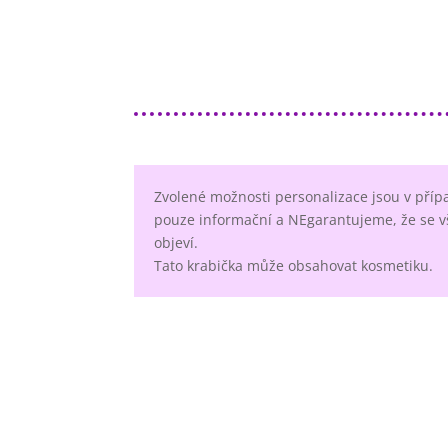
Zvolené možnosti personalizace jsou v příp
pouze informační a NEgarantujeme, že se v
objeví.
Tato krabička může obsahovat kosmetiku.