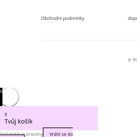
Obchodní podmínky
dopr
© PO
0
0
Tvůj košík
Tvůj košík je prázdny
Vrátit se do