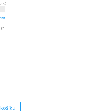
1
0
Kč
100 Kč
stit
eš?
 košíku