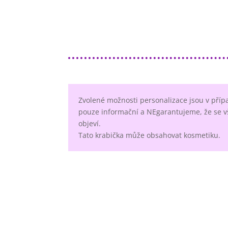
Zvolené možnosti personalizace jsou v příp
pouze informační a NEgarantujeme, že se v
objeví.
Tato krabička může obsahovat kosmetiku.