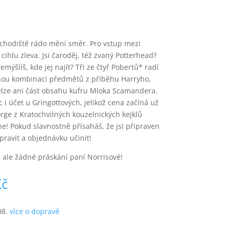
chodiště rádo mění směr. Pro vstup mezi
 cihlu zleva. Jsi čaroděj, též zvaný Potterhead?
mýšlíš, kde jej najít? Tři ze čtyř Pobertů* radí
nou kombinaci předmětů z příběhu Harryho,
elze ani část obsahu kufru Mloka Scamandera.
 i účet u Gringottových, jelikož cena začíná už
rge z Kratochvilných kouzelnických kejklů
he! Pokud slavnostně přísaháš, že jsi připraven
pravit a objednávku učinit!
 ale žádné práskání paní Norrisové!
Rozpětí
Kč
cen:
250 Kč
08.
více o dopravě
až