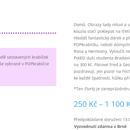
Domů. Obrazy tady mluví a s
kouzla stačí poklepat na třetí
Hledáš fantastický dárek a pře
POPkrabičku, neboli důmysl
Rona a Hermiony. Vyloučit n
adě sestavených krabíček
Potěší duši studenta Bradavic
še vybrané v POPkrabičce
na 300 kč. Pánové Fred a Geo
pozdravují, jen pozor na Filc
ke každé špatnosti, hůlku při
*Ten čtvrtý je zaneprázdněn,
250
Kč
–
1 100
Předpokládané doručení
13.
Vyzvednutí zdarma v Brně