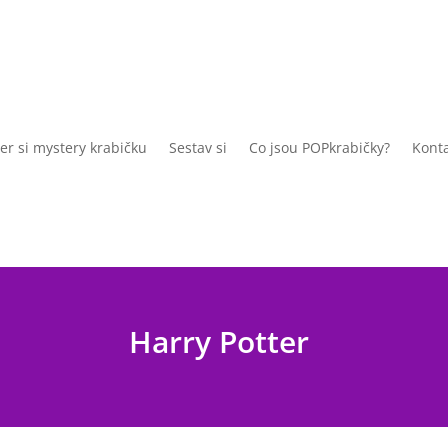
er si mystery krabičku
Sestav si
Co jsou POPkrabičky?
Konta
Harry Potter