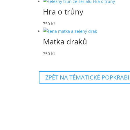
cen:
250 Kč
Hra o trůny
až
750
Kč
1
100 Kč
Matka draků
750
Kč
ZPĚT NA TÉMATICKÉ POPKRAB